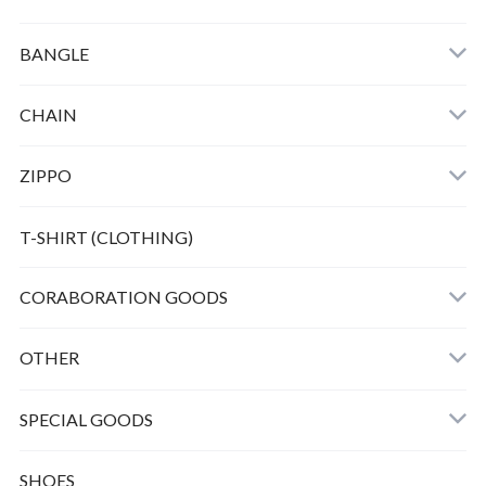
SMALL BERO PEANUTS K10 ＋CHAIN
BANGLE
HORSE TWIST BANGLE
CHAIN
ZIPPO
Bunny peanuts + Chain
T-SHIRT (CLOTHING)
CORABORATION GOODS
OTHER
SPECIAL GOODS
SHOES