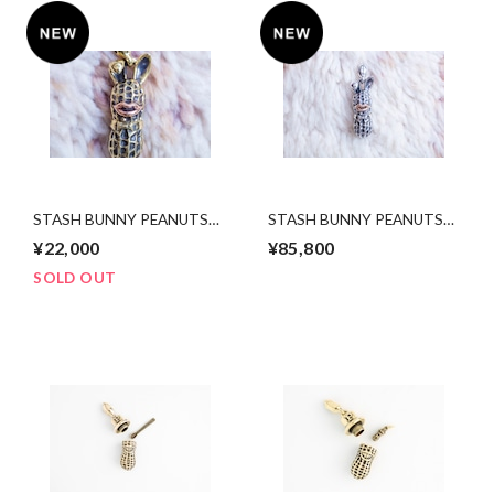
STASH BUNNY PEANUTS
STASH BUNNY PEANUTS
brass x copper
silver x 10k pink gold
¥22,000
¥85,800
SOLD OUT