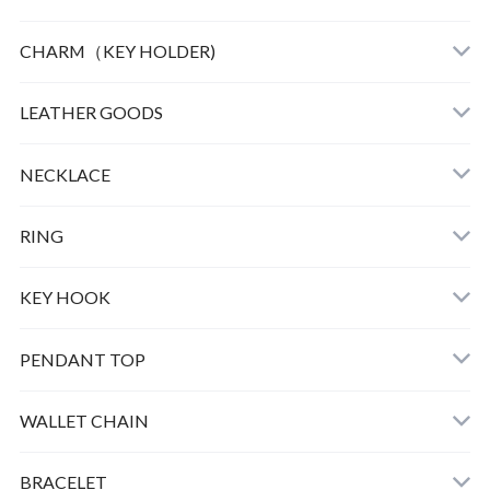
CHARM（KEY HOLDER)
LEATHER
LEATHER GOODS
CLOTHING
NECKLACE
GOOD LIFE CHARM
RING
BULL DOG
KEY HOOK
PEAUTS CARABINER
PENDANT TOP
HORSE KEY HOOK
WALLET CHAIN
SMALL PEANUTS K10 ＋CHAIN
BRACELET