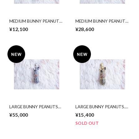
MEDIUM BUNNY PEANUTS.
MEDIUM BUNNY PEANUTS.
brass x copper
silver x k10PG
¥12,100
¥28,600
LARGE BUNNY PEANUTS
LARGE BUNNY PEANUTS.
silver x 10k pinkgold
brass x copper
¥55,000
¥15,400
SOLD OUT