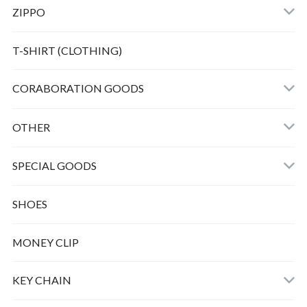
ZIPPO
Bunny peanuts + Chain
T-SHIRT (CLOTHING)
CORABORATION GOODS
OTHER
SPECIAL GOODS
SHOES
MONEY CLIP
KEY CHAIN