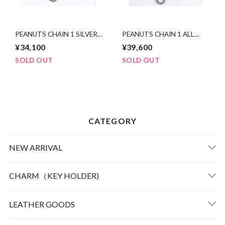
PEANUTS CHAIN 1 SILVER
PEANUTS CHAIN 1 ALL
X BRASS (ROUND OR
SIVER (ROUND OR
¥34,100
¥39,600
SQUARE). 50cm
SQUARE). 50cm
SOLD OUT
SOLD OUT
CATEGORY
NEW ARRIVAL
CHARM（KEY HOLDER)
LEATHER
LEATHER GOODS