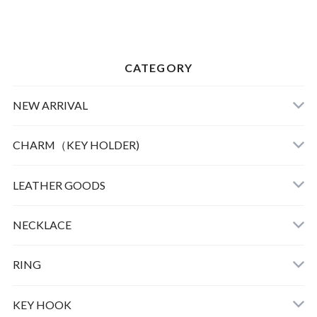
CATEGORY
NEW ARRIVAL
CHARM（KEY HOLDER)
LEATHER
LEATHER GOODS
CLOTHING
NECKLACE
GOOD LIFE CHARM
RING
BULL DOG
KEY HOOK