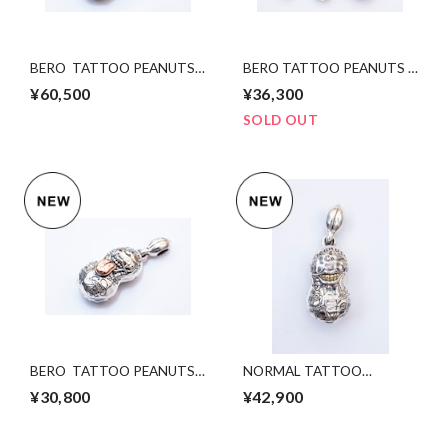
BERO TATTOO PEANUTS
BERO TATTOO PEANUTS
slidetype silver×K10PG
slidetype silver×K10PG
¥60,500
¥36,300
Lsize
Msize
SOLD OUT
BERO TATTOO PEANUTS
NORMAL TATTOO
silver×K10PG S Size
PEANUTS (slide)
¥30,800
¥42,900
svxK10YGold. Lsize