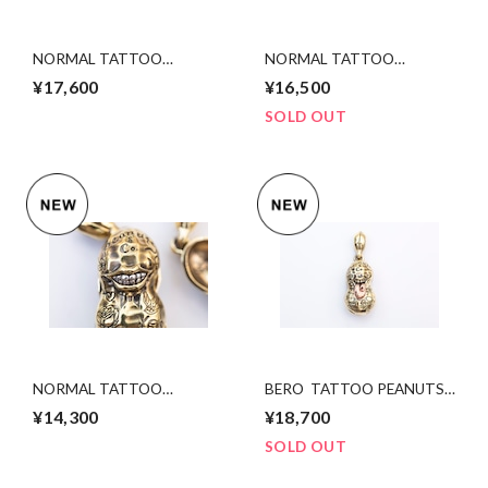
NORMAL TATTOO
NORMAL TATTOO
PEANUTS (slide) bs×sv L size
PEANUTS slidetype bsxsv
¥17,600
¥16,500
Msize
SOLD OUT
NORMAL TATTOO
BERO TATTOO PEANUTS
PEANUTS bsxsv S size
slidetype bsxcopper Lsize
¥14,300
¥18,700
SOLD OUT