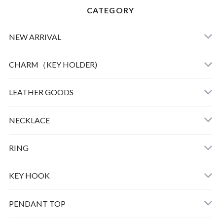
CATEGORY
NEW ARRIVAL
CHARM（KEY HOLDER)
LEATHER
LEATHER GOODS
CLOTHING
NECKLACE
GOOD LIFE CHARM
RING
BULL DOG
KEY HOOK
PEAUTS CARABINER
PENDANT TOP