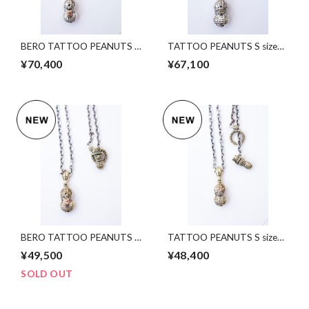
BERO TATTOO PEANUTS S
TATTOO PEANUTS S size
size SV x k10PG + Peanuts
SV x k10YG + Peanuts silver
¥70,400
¥67,100
silver Chain 50cm
Chain 50cm
BERO TATTOO PEANUTS S
TATTOO PEANUTS S size
size bs x copper+ Peanuts
bs x sv + Peanuts silver
¥49,500
¥48,400
Silver Chain 50cm
Chain 50cm
SOLD OUT