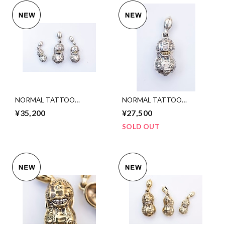
NORMAL TATTOO
NORMAL TATTOO
PEANUTS slidetype
PEANUTS silver
¥35,200
¥27,500
silver ×K10YGold. Msize
×K10YGold Ssize
SOLD OUT