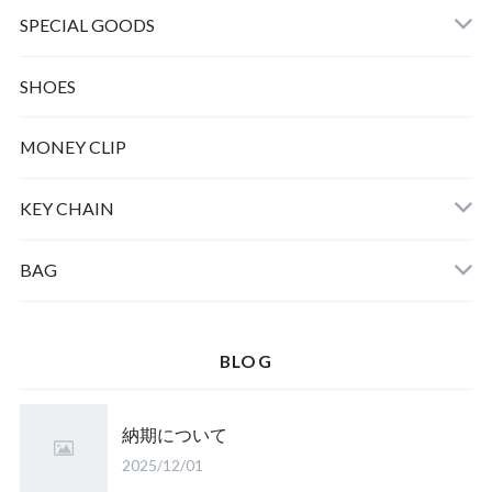
SPECIAL GOODS
SHOES
MONEY CLIP
KEY CHAIN
BAG
BLOG
納期について
2025/12/01