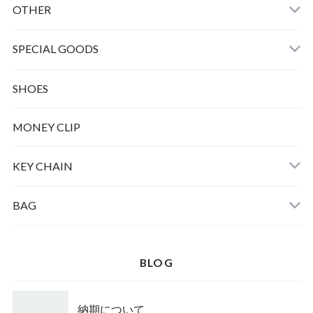
OTHER
SPECIAL GOODS
SHOES
MONEY CLIP
KEY CHAIN
BAG
BLOG
納期について