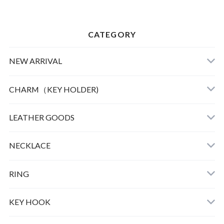
CATEGORY
NEW ARRIVAL
CHARM（KEY HOLDER)
LEATHER
LEATHER GOODS
CLOTHING
NECKLACE
GOOD LIFE CHARM
RING
BULL DOG
KEY HOOK