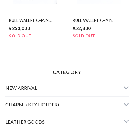
BULL WALLET CHAIN
BULL WALLET CHAIN
SILVER. WHITE or BLACK
BRASS
¥253,000
¥52,800
DIAMONDS
SOLD OUT
SOLD OUT
CATEGORY
NEW ARRIVAL
CHARM（KEY HOLDER)
LEATHER
LEATHER GOODS