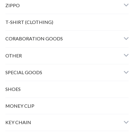
ZIPPO
Bunny peanuts + Chain
T-SHIRT (CLOTHING)
CORABORATION GOODS
OTHER
SPECIAL GOODS
SHOES
MONEY CLIP
KEY CHAIN