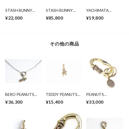
STASH BUNNY
STASH BUNNY
YACHIMATA
PEANUTS brass x
PEANUTS silver x
PEANUTS BRASS
¥22,000
¥85,800
¥19,800
copper
10k pink gold
その他の商品
BERO PEANUTS
TEDDY PEANUTS
PEANUTS
CHAIN 2 SIVER X
(brass)
CARABINER BRASS
¥36,300
¥15,400
¥33,000
BRASS (ROUND OR
SQUARE)