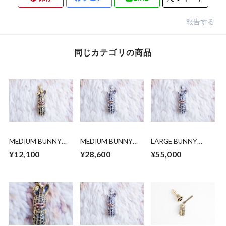
報告する
同じカテゴリの商品
MEDIUM BUNNY
MEDIUM BUNNY
LARGE BUNNY
PEANUTS. brass x
PEANUTS. silver x
PEANUTS silver x
¥12,100
¥28,600
¥55,000
copper
k10PG
10k pinkgold