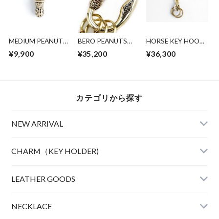
MEDIUM PEANUTS
BERO PEANUTS
HORSE KEY HOOK
BRASS
CARABINER BRASS
BRASS (L SIZE)
¥9,900
¥35,200
¥36,300
COPPER
カテゴリから探す
NEW ARRIVAL
CHARM（KEY HOLDER)
LEATHER
LEATHER GOODS
CLOTHING
NECKLACE