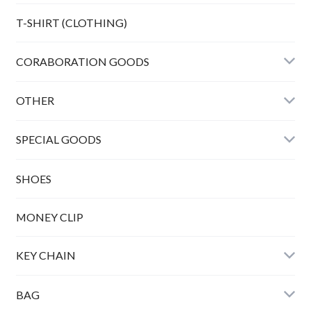
Bunny peanuts + Chain
T-SHIRT (CLOTHING)
CORABORATION GOODS
OTHER
SPECIAL GOODS
SHOES
MONEY CLIP
KEY CHAIN
BAG