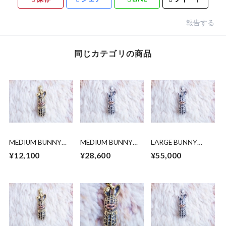
報告する
同じカテゴリの商品
MEDIUM BUNNY
MEDIUM BUNNY
LARGE BUNNY
PEANUTS. brass x
PEANUTS. silver x
PEANUTS silver x
¥12,100
¥28,600
¥55,000
copper
k10PG
10k pinkgold