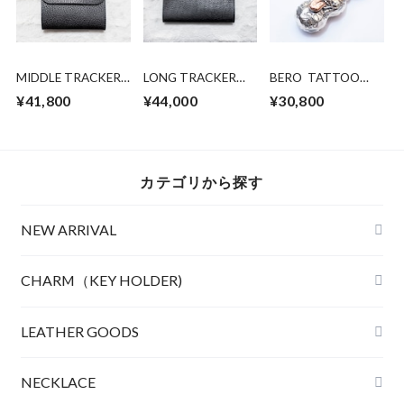
MIDDLE TRACKER
LONG TRACKER
BERO TATTOO
WALLET
WALLET
PEANUTS
¥41,800
¥44,000
¥30,800
silver×K10PG S
Size
カテゴリから探す
NEW ARRIVAL
CHARM（KEY HOLDER)
LEATHER
LEATHER GOODS
CLOTHING
NECKLACE