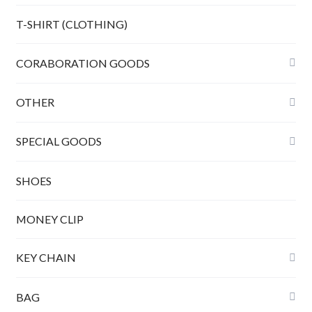
Bunny peanuts + Chain
T-SHIRT (CLOTHING)
CORABORATION GOODS
OTHER
SPECIAL GOODS
SHOES
MONEY CLIP
KEY CHAIN
BAG