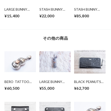
LARGE BUNNY
STASH BUNNY
STASH BUNNY
PEANUTS. brass x
PEANUTS brass x
PEANUTS silver x
¥15,400
¥22,000
¥85,800
copper
copper
10k pink gold
その他の商品
BERO TATTOO
LARGE BUNNY
BLACK PEANUTS
PEANUTS
PEANUTS silver x
LONG WALLET (HP
¥60,500
¥55,000
¥62,700
slidetype
10k pinkgold
限定販売)
silver×K10PG Lsize