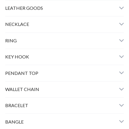
LEATHER
LEATHER GOODS
CLOTHING
NECKLACE
GOOD LIFE CHARM
RING
BULL DOG
KEY HOOK
PEAUTS CARABINER
PENDANT TOP
HORSE KEY HOOK
WALLET CHAIN
SMALL PEANUTS K10 ＋CHAIN
BRACELET
SMALL BERO PEANUTS K10 ＋CHAIN
BANGLE