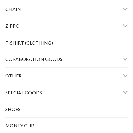
HORSE TWIST BANGLE
CHAIN
ZIPPO
Bunny peanuts + Chain
T-SHIRT (CLOTHING)
CORABORATION GOODS
OTHER
SPECIAL GOODS
SHOES
MONEY CLIP