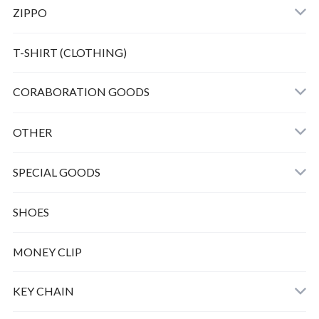
ZIPPO
Bunny peanuts + Chain
T-SHIRT (CLOTHING)
CORABORATION GOODS
OTHER
SPECIAL GOODS
SHOES
MONEY CLIP
KEY CHAIN