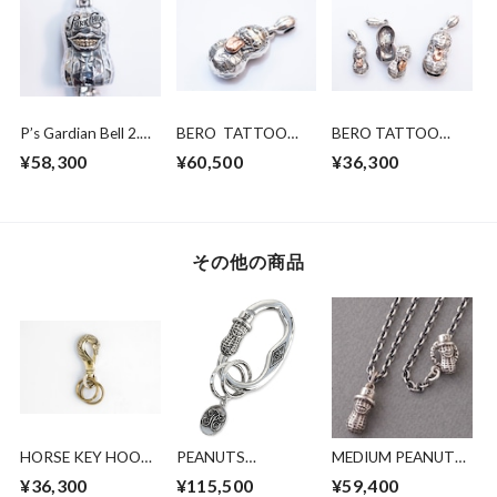
P’s Gardian Bell 2.
BERO TATTOO
BERO TATTOO
Silver x brass
PEANUTS
PEANUTS
¥58,300
¥60,500
¥36,300
slidetype
slidetype
silver×K10PG Lsize
silver×K10PG
Msize
その他の商品
HORSE KEY HOOK
PEANUTS
MEDIUM PEANUTS
BRASS (L SIZE)
CARABINER SILVER
SILVER ＋ ALL
¥36,300
¥115,500
¥59,400
SILVER CHAIN