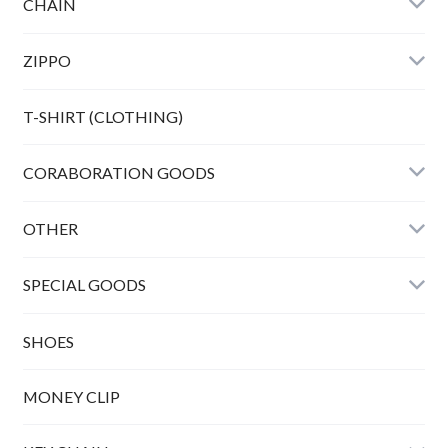
HORSE TWIST BANGLE
CHAIN
ZIPPO
Bunny peanuts + Chain
T-SHIRT (CLOTHING)
CORABORATION GOODS
OTHER
SPECIAL GOODS
SHOES
MONEY CLIP