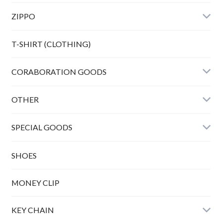
ZIPPO
Bunny peanuts + Chain
T-SHIRT (CLOTHING)
CORABORATION GOODS
OTHER
SPECIAL GOODS
SHOES
MONEY CLIP
KEY CHAIN