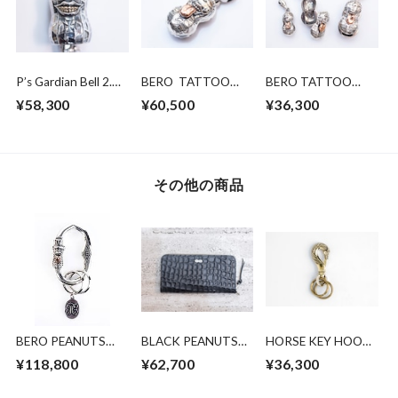
P’s Gardian Bell 2.
BERO TATTOO
BERO TATTOO
Silver x brass
PEANUTS
PEANUTS
¥58,300
¥60,500
¥36,300
slidetype
slidetype
silver×K10PG Lsize
silver×K10PG
Msize
その他の商品
BERO PEANUTS
BLACK PEANUTS
HORSE KEY HOOK
CARABINER SILVER
LONG WALLET (HP
BRASS (L SIZE)
¥118,800
¥62,700
¥36,300
COPPER
限定販売)