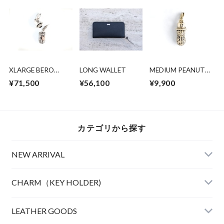
XLARGE BERO
LONG WALLET
MEDIUM PEANUTS
PEANUTS SILVER
BRASS
¥71,500
¥56,100
¥9,900
K10PG
カテゴリから探す
NEW ARRIVAL
CHARM（KEY HOLDER)
LEATHER
LEATHER GOODS