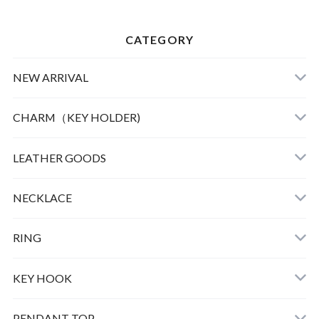
CATEGORY
NEW ARRIVAL
CHARM（KEY HOLDER)
LEATHER
LEATHER GOODS
CLOTHING
NECKLACE
GOOD LIFE CHARM
RING
BULL DOG
KEY HOOK
PEAUTS CARABINER
PENDANT TOP