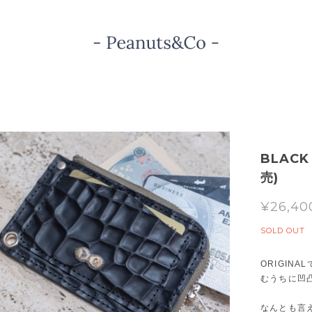
BLACK
売)
¥26,40
SOLD OUT
ORIGIN
むうちに凹
なんとも言