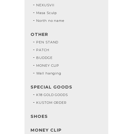
NEXUSVII
Masa Sculp
North no name
OTHER
PEN STAND
PATCH
BUDDGE
MONEY CLIP
Wall hanging
SPECIAL GOODS
K18 GOLD GOODS
KUSTOM ORDER
SHOES
MONEY CLIP