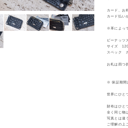
カード、お
カード払い
※革によっ
ピーナッツ
サイズ 120
スペック 
お札は四つ
※ 保証期間
世界にひと
財布はひと
全く同じ物
写真とは違
ご理解の上