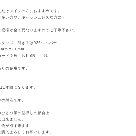
札だけメインの方におすすめです。
が多い方や、キャッシュレスな方に○
て模様が全て異なりますのでご了承下さい。
スタッズ、引き手は925シルバー
mm x 80mm
カード５枚 お札8枚 小銭
折りの使用です。
は1年間になります。
つの財布です。
つひとつ革の型押しの都合上
は出来ません。
う物が必ず来ます
ご購入よろしくお願いします。