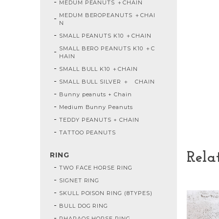
MEDUM PEANUTS ＋CHAIN
MEDUM BEROPEANUTS ＋CHAI
N
SMALL PEANUTS K10 ＋CHAIN
SMALL BERO PEANUTS K10 ＋C
HAIN
SMALL BULL K10 ＋CHAIN
SMALL BULL SILVER ＋ CHAIN
Bunny peanuts + Chain
Medium Bunny Peanuts
TEDDY PEANUTS + CHAIN
TATTOO PEANUTS
Rela
RING
TWO FACE HORSE RING
SIGNET RING
SKULL POISON RING (8TYPES)
BULL DOG RING
PHARAOS HORSE RING