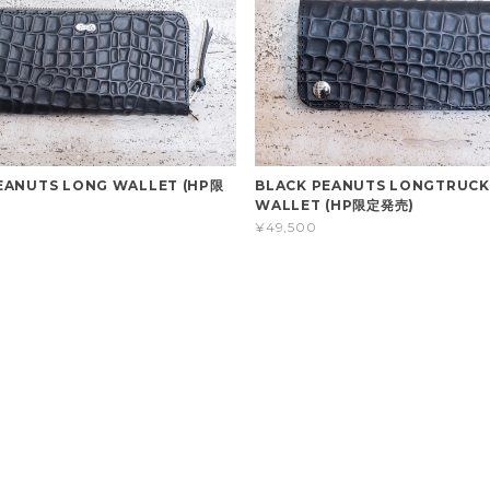
EANUTS LONG WALLET (HP限
BLACK PEANUTS LONGTRUCK
WALLET (HP限定発売)
¥49,500