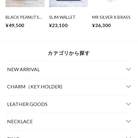
BLACK PEANUTS
SLIM WALLET
MR SILVER X BRASS
LONGTRUCKER
¥49,500
¥23,100
¥36,300
WALLET (HP限定発
売)
カテゴリから探す
NEW ARRIVAL
CHARM（KEY HOLDER)
LEATHER
LEATHER GOODS
CLOTHING
NECKLACE