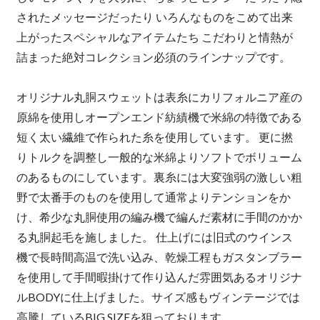
されたメッセージだったり いろんなものをこめて出来
上がったスペシャルなアイテムたち こだわりと情熱が
詰まった絶対コレクション必須のラインナップです。
オリジナル丸胴スウェットは表糸にカリフォルニア産の
原綿を使用しオープンエンド紡績機で米綿の特徴である
短く太い繊維で作られた糸を使用しています。 更に撚
りトルクを調整し一般的な米綿よりソフトでボリューム
のあるものにしています。裏糸には大変強弱の激しい粗
野で太番手のものを使用して通常よりテンションをか
け、希少な丸胴使用の編み機で編んだ素材に手間のかか
る丸胴起毛を施しました。 仕上げには旧式のウインス
機で長時間高温で洗い込み、乾燥工程もガスタンブラー
を使用して手間暇掛けて作り込んだ雰囲気あるオリジナ
ルBODYに仕上げました。サイズ感もヴィンテージでは
高騰しているBIG SIZEを狙っております。