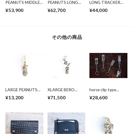
PEANUTS MIDDLE
PEANUTS LONG
LONG TRACKER
WALLET （HP
WALLET (HP 限
WALLET
¥53,900
¥62,700
¥44,000
限定販売)
定販売)
その他の商品
LARGE PEANUTS
XLARGE BERO
horse clip type
BRASS
PEANUTS SILVER
keychan brass
¥13,200
¥71,500
¥28,600
K10PG