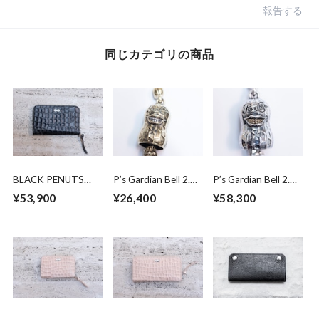
報告する
同じカテゴリの商品
BLACK PENUTS
P’s Gardian Bell 2.
P’s Gardian Bell 2.
MIDDLE WALLET
brass x silver
Silver x brass
¥53,900
¥26,400
¥58,300
(HP限定発売)