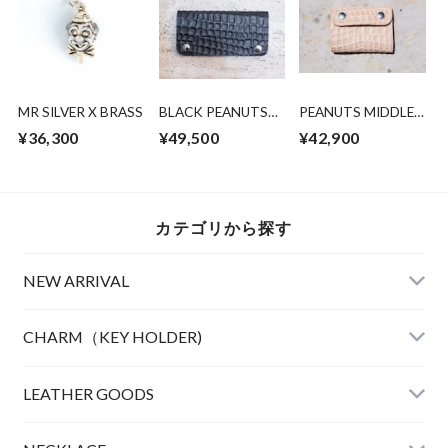
MR SILVER X BRASS
BLACK PEANUTS
PEANUTS MIDDLE
LONGTRUCKER
TRACKER
¥36,300
¥49,500
¥42,900
WALLET (HP限定発
WALLET（HP 限定
売)
販売)
カテゴリから探す
NEW ARRIVAL
CHARM（KEY HOLDER)
LEATHER
LEATHER GOODS
CLOTHING