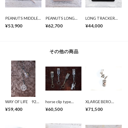
PEANUTS MIDDLE
PEANUTS LONG
LONG TRACKER
WALLET （HP
WALLET (HP 限
WALLET
¥53,900
¥62,700
¥44,000
限定販売)
定販売)
その他の商品
WAY OF LIFE 925
horse clip type
XLARGE BERO
silver
keychan silver
PEANUTS SILVER
¥59,400
¥60,500
¥71,500
K10PG