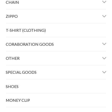
HORSE TWIST BANGLE
CHAIN
ZIPPO
Bunny peanuts + Chain
T-SHIRT (CLOTHING)
CORABORATION GOODS
OTHER
SPECIAL GOODS
SHOES
MONEY CLIP