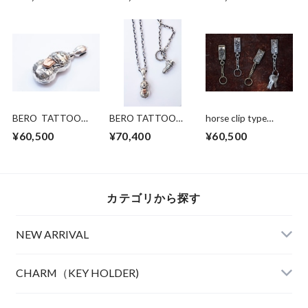
（brass）
10KPG
BERO TATTOO
BERO TATTOO
horse clip type
PEANUTS
PEANUTS S size SV
keychan silver
¥60,500
¥70,400
¥60,500
slidetype
x k10PG + Peanuts
silver×K10PG Lsize
silver Chain 50cm
カテゴリから探す
NEW ARRIVAL
CHARM（KEY HOLDER)