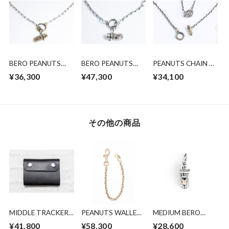
BERO PEANUTS
BERO PEANUTS
PEANUTS CHAIN 1
CHAIN 2 SIVER X
CHAIN 2 SIVER X
SILVER X BRASS
¥36,300
¥47,300
¥34,100
BRASS (ROUND OR
K10 PKG (ROUND
(ROUND OR
SQUARE)
OR SQUARE). 50cm
SQUARE). 50cm
その他の商品
MIDDLE TRACKER
PEANUTS WALLET
MEDIUM BERO
WALLET
CHAIN plane
PEANUTS SILVER
¥41,800
¥58,300
¥28,600