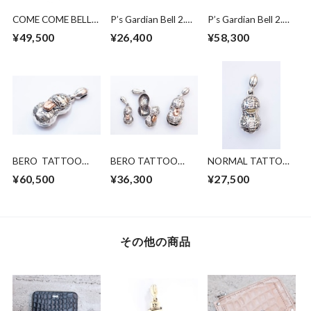
COME COME BELL
P’s Gardian Bell 2.
P’s Gardian Bell 2.
SILVER
brass x silver
Silver x brass
¥49,500
¥26,400
¥58,300
BERO TATTOO
BERO TATTOO
NORMAL TATTOO
PEANUTS
PEANUTS
PEANUTS silver
¥60,500
¥36,300
¥27,500
slidetype
slidetype
×K10YGold Ssize
silver×K10PG Lsize
silver×K10PG
Msize
その他の商品