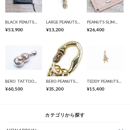
BLACK PENUTS
LARGE PEANUTS
PEANUTS SLIM
MIDDLE WALLET
BRASS
WALLET （HP
¥53,900
¥13,200
¥26,400
(HP限定発売)
限定販売)
BERO TATTOO
BERO PEANUTS
TEDDY PEANUTS
PEANUTS
CARABINER BRASS
(brass)
¥60,500
¥35,200
¥15,400
slidetype
COPPER
silver×K10PG Lsize
カテゴリから探す