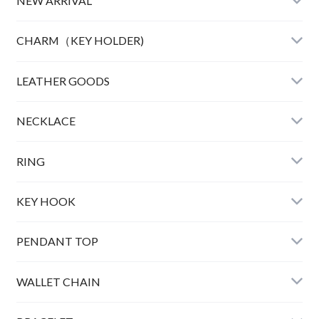
NEW ARRIVAL
CHARM（KEY HOLDER)
LEATHER
LEATHER GOODS
CLOTHING
NECKLACE
GOOD LIFE CHARM
RING
BULL DOG
KEY HOOK
PEAUTS CARABINER
PENDANT TOP
HORSE KEY HOOK
WALLET CHAIN